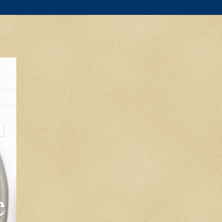
l
m
e