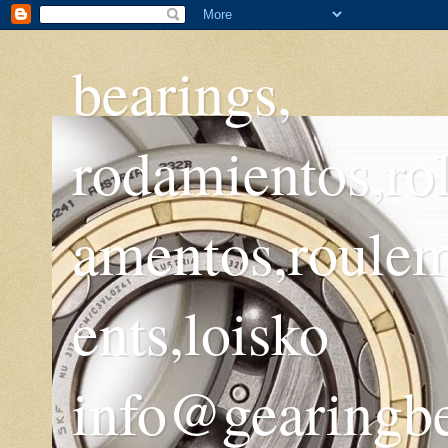
bearings,
rodamientos,ro
amentos,roule
ents,loisko
info@gearingb