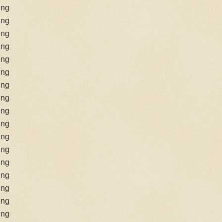
ing
ing
ing
ing
ing
ing
ing
ing
ing
ing
ing
ing
ing
ing
ing
ing
ing