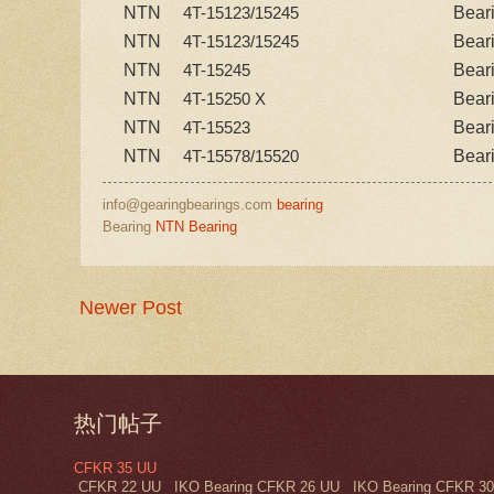
NTN
Bear
4T-15123/15245
NTN
Bear
4T-15123/15245
NTN
Bear
4T-15245
NTN
Bear
4T-15250 X
NTN
Bear
4T-15523
NTN
Bear
4T-15578/15520
info@gearingbearings.com
bearing
Bearing
NTN Bearing
Newer Post
热门帖子
CFKR 35 UU
CFKR 22 UU IKO Bearing CFKR 26 UU IKO Bearing CFKR 30 