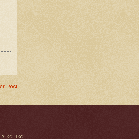
er Post
-R-IKO IKO...