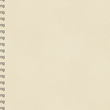
ing
ing
ing
ing
ing
ing
ing
ing
ing
ing
ing
ing
ing
ing
ing
ing
ing