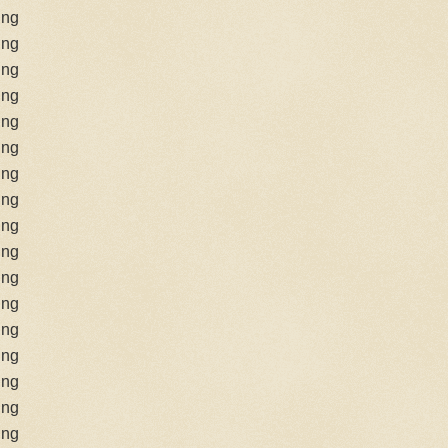
ing
ing
ing
ing
ing
ing
ing
ing
ing
ing
ing
ing
ing
ing
ing
ing
ing